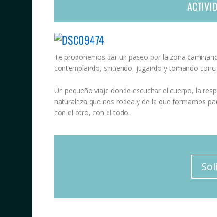
ACTIVI
Te proponemos dar un paseo por la zona caminando 
contemplando, sintiendo, jugando y tomando concie
Un pequeño viaje donde escuchar el cuerpo, la respi
naturaleza que nos rodea y de la que formamos part
con el otro, con el todo.
Sol