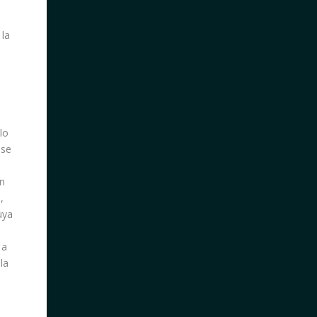
 la
lo
 se
en
,
uya
 a
la