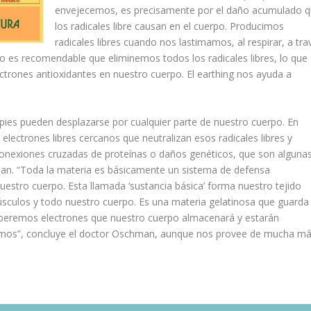
envejecemos, es precisamente por el daño acumulado 
los radicales libre causan en el cuerpo. Producimos
radicales libres cuando nos lastimamos, al respirar, a tra
o es recomendable que eliminemos todos los radicales libres, lo que
trones antioxidantes en nuestro cuerpo. El earthing nos ayuda a
 pies pueden desplazarse por cualquier parte de nuestro cuerpo. En
n electrones libres cercanos que neutralizan esos radicales libres y
conexiones cruzadas de proteínas o daños genéticos, que son alguna
man. “Toda la materia es básicamente un sistema de defensa
estro cuerpo. Esta llamada ‘sustancia básica’ forma nuestro tejido
músculos y todo nuestro cuerpo. Es una materia gelatinosa que guarda
rberemos electrones que nuestro cuerpo almacenará y estarán
temos”, concluye el doctor Oschman, aunque nos provee de mucha m