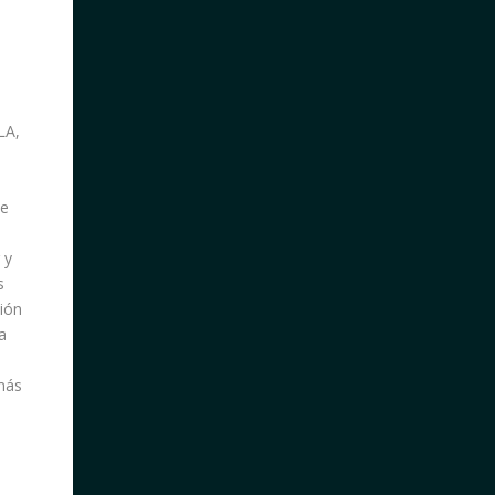
LA,
de
 y
s
ión
a
más