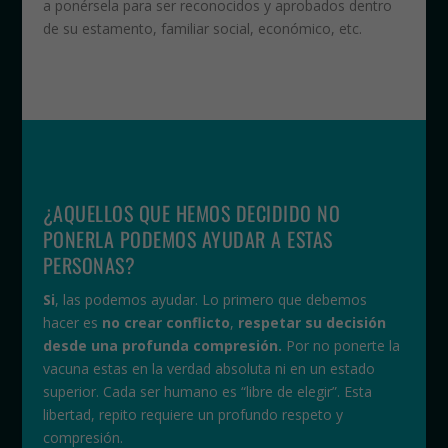
a ponérsela para ser reconocidos y aprobados dentro
de su estamento, familiar social, económico, etc.
¿AQUELLOS QUE HEMOS DECIDIDO NO
PONERLA PODEMOS AYUDAR A ESTAS
PERSONAS?
Si
, las podemos ayudar. Lo primero que debemos
hacer es
no crear conflicto
,
respetar su decisión
desde una profunda compresión.
Por no ponerte la
vacuna estas en la verdad absoluta ni en un estado
superior. Cada ser humano es “libre de elegir”. Esta
libertad, repito requiere un profundo respeto y
compresión.