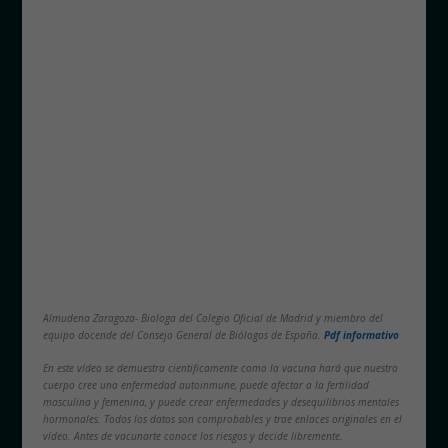
Almudena Zaragoza- Biologa del Colegio Oficial de Madrid y miembro del
equipo docende del Consejo General de Biólogos de España.
Pdf informativo
En este vídeo se demuestra cientificamente como la vacuna hará que nuestro
cuerpo cree una enfermedad autoinmune, puede afectar a la fertilidad
masculina y femenina, y puede crear enfermedades y desequilibrios mentales
hormonales. Todos los datos son comprobables y trae enlaces originales en el
vídeo. Antes de vacunarte conoce los riesgos y decide libremente.