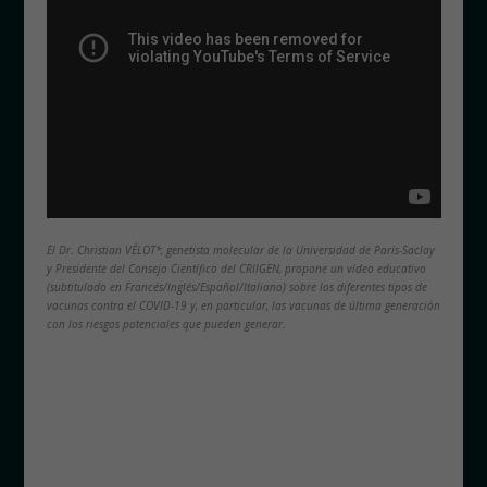
El Dr. Christian VÉLOT*, genetista molecular de la Universidad de París-Saclay
y Presidente del Consejo Científico del CRIIGEN, propone un vídeo educativo
(subtitulado en Francés/Inglés/Español/Italiano) sobre los diferentes tipos de
vacunas contra el COVID-19 y, en particular, las vacunas de última generación
con los riesgos potenciales que pueden generar.