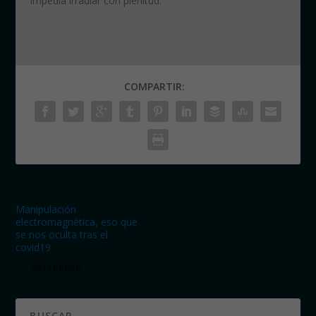
impedía irradiar con plenitud.
COMPARTIR:
Manipulación
electromagnética, eso que
se nos oculta tras el
covid19
ANTERIOR