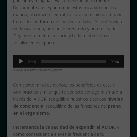
pausada y relajada lleva la atención de tu mente.
Únicamente a ese punto que estas tocando con tus
manos, al corazón central, tu corazón espiritual, donde
tu resides en forma de conciencia divina. Y contémplate
sin buscar nada, porque lo eres todo y no eres nada.
Deja que tu mente se vacíe y toda tu atención se
focalice en ese punto.
Reproductor
00:00
00:00
de
audio de la práctica y efectos en el planeta.
audio
Con veinte minutos diarios, los beneficios de esta u
otra práctica similar que te conecte contigo misma/o a
través del AMOR, reequilibra nuestros distintos
niveles
de conciencia
, reequilibra de las funciones del
prana
en el organismo.
Incrementa la capacidad de expandir el AMOR
, y
como consecuencia elevas la frecuencia de tu