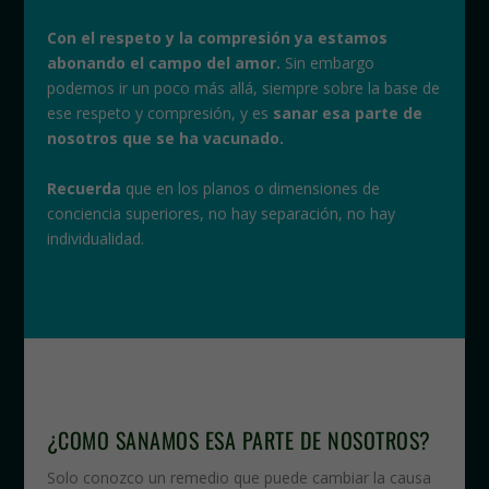
Con el respeto y la compresión ya estamos
abonando el campo del amor.
Sin embargo
podemos ir un poco más allá, siempre sobre la base de
ese respeto y compresión, y es
sanar esa parte de
nosotros que se ha vacunado.
Recuerda
que en los planos o dimensiones de
conciencia superiores, no hay separación, no hay
individualidad.
¿COMO SANAMOS ESA PARTE DE NOSOTROS?
Solo conozco un remedio que puede cambiar la causa