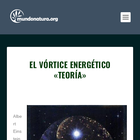
EL VÓRTICE ENERGÉTICO
«TEORÍA»
lbe
A
rt
Eins
tein