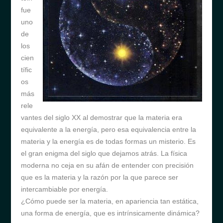
fue
uno
de
los
cien
tífic
os
más
rele
vantes del siglo XX al demostrar que la materia era
equivalente a la energía, pero esa equivalencia entre la
materia y la energía es de todas formas un misterio. Es
el gran enigma del siglo que dejamos atrás. La física
moderna no ceja en su afán de entender con precisión
que es la materia y la razón por la que parece ser
intercambiable por energía.
¿Cómo puede ser la materia, en apariencia tan estática,
una forma de energía, que es intrínsicamente dinámica?