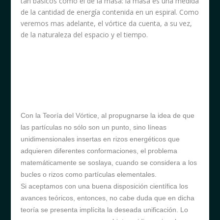
tan básicos como el de la masa: la masa es una medida
de la cantidad de energía contenida en un espiral. Como
veremos mas adelante, el vórtice da cuenta, a su vez,
de la naturaleza del espacio y el tiempo.
Con la Teoría del Vórtice, al propugnarse la idea de que
las partículas no sólo son un punto, sino líneas
unidimensionales insertas en rizos energéticos que
adquieren diferentes conformaciones, el problema
matemáticamente se soslaya, cuando se considera a los
bucles o rizos como partículas elementales.
Si aceptamos con una buena disposición científica los
avances teóricos, entonces, no cabe duda que en dicha
teoría se presenta implícita la deseada unificación. Lo