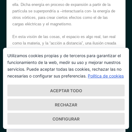
ella. Dicha energía en proceso de expansión a partir de la
partícula se superpondría a –interactuaría con- la energía de
otros vórtices, para crear ciertos efectos como el de las
cargas eléctricas y el magnetismo.
En esta visión de las cosas, el espacio es algo real, tan real
como la materia, y la “acción a distancia”, una ilusión creada
por las limitaciones de nuestros sentidos.
Utilizamos cookies propias y de terceros para garantizar el
funcionamiento de la web, medir su uso y mejorar nuestros
La materia es la región central del vórtice, de gran intensidad,
que sí podemos detectar con nuestros sentidos. El espacio se
servicios. Puede aceptar todas las cookies, rechazar las no
origina en las regiones más tenues, periféricas del vórtice: allí
necesarias o configurar sus preferencias.
Política de cookies
la energía está debajo de nuestros umbrales perceptivos. El
“espacio” transfiere la naturaleza intrínsecamente dinámica de
ACEPTAR TODO
la materia al vacío que hay mas allá de la superficie
apreciable. Pero la materia no tiene límites reales: su
RECHAZAR
“superficie” es algo subjetivo, en ningún caso un hecho
objetivo… determinado en rigor por nuestra capacidad limitada
CONFIGURAR
de percibir tan solo una intensidad menor de la energía en
vórtice.