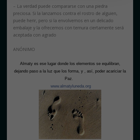
– La verdad puede compararse con una piedra
preciosa. Si la lanzamos contra el rostro de alguien,
puede herir, pero si la envolvemos en un delicado
embalaje y la ofrecemos con ternura ciertamente será
aceptada con agrado
ANÓNIMO
Almaty es ese lugar donde los elementos se equilibran,
dejando paso a la luz que los forma, y , así, poder acariciar la
Paz.
www.almatyluneda.org