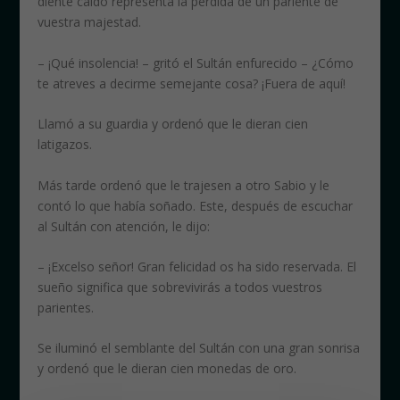
diente caí­do representa la pérdida de un pariente de
vuestra majestad.
– ¡Qué insolencia! – gritó el Sultán enfurecido – ¿Cómo
te atreves a decirme semejante cosa? ¡Fuera de aquí­!
Llamó a su guardia y ordenó que le dieran cien
latigazos.
Más tarde ordenó que le trajesen a otro Sabio y le
contó lo que habí­a soñado. Este, después de escuchar
al Sultán con atención, le dijo:
– ¡Excelso señor! Gran felicidad os ha sido reservada. El
sueño significa que sobrevivirás a todos vuestros
parientes.
Se iluminó el semblante del Sultán con una gran sonrisa
y ordenó que le dieran cien monedas de oro.