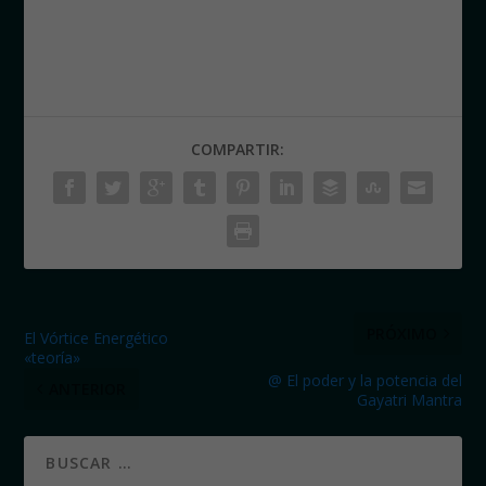
COMPARTIR:
PRÓXIMO
El Vórtice Energético
«teoría»
@ El poder y la potencia del
ANTERIOR
Gayatri Mantra