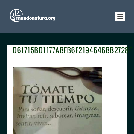
D61715BD1177ABFB6F2194646BB2728F