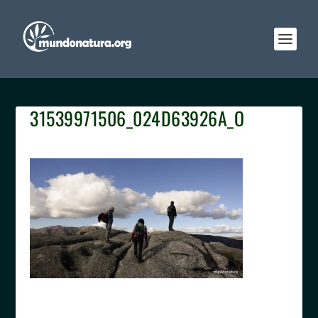
31539971506_024D63926A_O