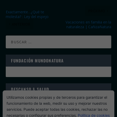
PRÓXIMO
Exactamente…¿Qué te
molesta? : Ley del espejo
Vacaciones en familia en la
ANTERIOR
naturaleza | CañizaNatura
FUNDACIÓN MUNDONATURA
DESCANSO & SALUD
Utilizamos cookies propias y de terceros para garantizar el
funcionamiento de la web, medir su uso y mejorar nuestros
servicios. Puede aceptar todas las cookies, rechazar las no
necesarias o configurar sus preferencias.
Política de cookies