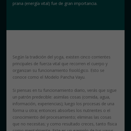
prana (energía vital) fue de gran importancia.
Según la tradición del yoga, existen cinco corrientes
principales de fuerza vital que recorren el cuerpo y
organizan su funcionamiento fisiológico. Esto se
conoce como el Modelo Pancha Vayu.
Si piensas en tu funcionamiento diario, verás que sigue
un patrón predecible: asimilas cosas (comida, agua,
información, experiencias); luego los procesas de una
forma u otra; entonces absorbes los nutrientes o el
conocimiento del procesamiento; eliminas las cosas
que no necesitas; y como resultado creces, tanto física
como mentalmente. Este es un ejemplo de tus vayus