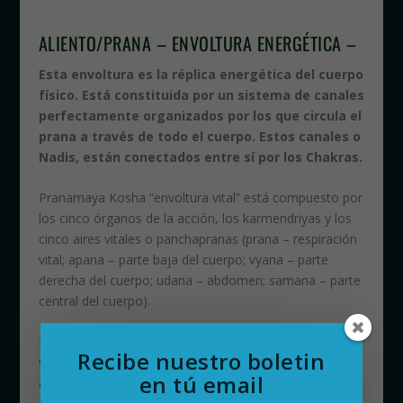
ALIENTO/PRANA – ENVOLTURA ENERGÉTICA –
Esta envoltura es la réplica energética del cuerpo
físico. Está constituida por un sistema de canales
perfectamente organizados por los que circula el
prana a través de todo el cuerpo. Estos canales o
Nadis, están conectados entre sí por los Chakras.
Pranamaya Kosha “envoltura vital” está compuesto por
los cinco órganos de la acción, los karmendriyas y los
cinco aires vitales o panchapranas (prana – respiración
vital; apana – parte baja del cuerpo; vyana – parte
derecha del cuerpo; udana – abdomen; samana – parte
central del cuerpo).
En esta envoltura o kosha residen nuestros impulsos
Recibe nuestro boletin
vitales de supervivencia, reproducción, movimiento y
en tú email
autoexpresión, impulsos que están conectados a los